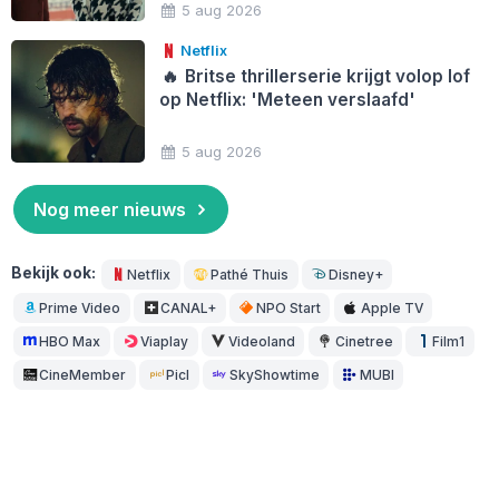
5 aug 2026
Netflix
🔥
Britse thrillerserie krijgt volop lof
op Netflix: 'Meteen verslaafd'
5 aug 2026
Nog meer nieuws
Bekijk ook:
Netflix
Pathé Thuis
Disney+
Prime Video
CANAL+
NPO Start
Apple TV
HBO Max
Viaplay
Videoland
Cinetree
Film1
CineMember
Picl
SkyShowtime
MUBI