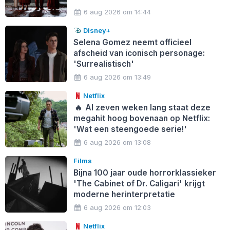
6 aug 2026 om 14:44
Disney+
Selena Gomez neemt officieel
afscheid van iconisch personage:
'Surrealistisch'
6 aug 2026 om 13:49
Netflix
🔥
Al zeven weken lang staat deze
megahit hoog bovenaan op Netflix:
'Wat een steengoede serie!'
6 aug 2026 om 13:08
Films
Bijna 100 jaar oude horrorklassieker
'The Cabinet of Dr. Caligari' krijgt
moderne herinterpretatie
6 aug 2026 om 12:03
Netflix