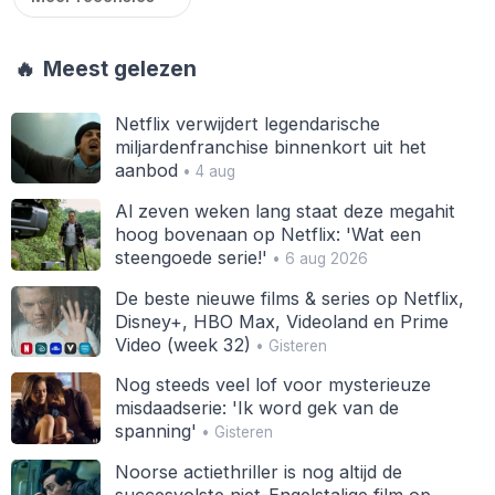
🔥
Meest gelezen
Netflix verwijdert legendarische
miljardenfranchise binnenkort uit het
aanbod
• 4 aug
Al zeven weken lang staat deze megahit
hoog bovenaan op Netflix: 'Wat een
steengoede serie!'
• 6 aug 2026
De beste nieuwe films & series op Netflix,
Disney+, HBO Max, Videoland en Prime
Video (week 32)
• Gisteren
Nog steeds veel lof voor mysterieuze
misdaadserie: 'Ik word gek van de
spanning'
• Gisteren
Noorse actiethriller is nog altijd de
succesvolste niet-Engelstalige film op