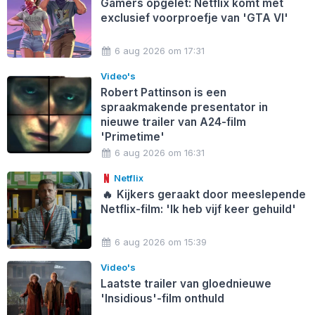
Gamers opgelet: Netflix komt met
exclusief voorproefje van 'GTA VI'
6 aug 2026 om 17:31
Video's
Robert Pattinson is een
spraakmakende presentator in
nieuwe trailer van A24-film
'Primetime'
6 aug 2026 om 16:31
Netflix
🔥
Kijkers geraakt door meeslepende
Netflix-film: 'Ik heb vijf keer gehuild'
6 aug 2026 om 15:39
Video's
Laatste trailer van gloednieuwe
'Insidious'-film onthuld