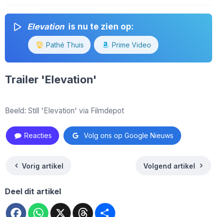
Elevation
is nu te zien op:
Pathé Thuis
Prime Video
Trailer 'Elevation'
Beeld: Still 'Elevation' via Filmdepot
Reacties
Volg ons op Google Nieuws
Vorig artikel
Volgend artikel
Deel dit artikel
Facebook
WhatsApp
X
Threads
Deel