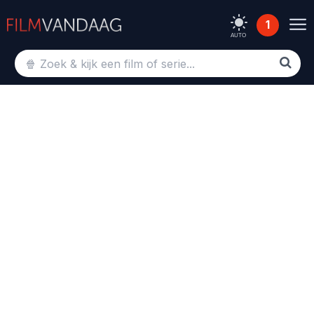
1
AUTO