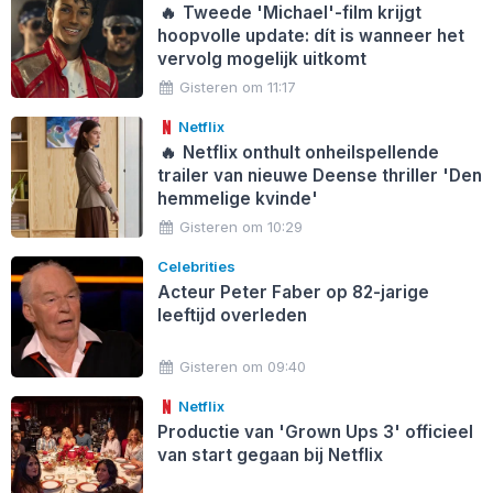
🔥
Tweede 'Michael'-film krijgt
hoopvolle update: dít is wanneer het
vervolg mogelijk uitkomt
Gisteren om 11:17
Netflix
🔥
Netflix onthult onheilspellende
trailer van nieuwe Deense thriller 'Den
hemmelige kvinde'
Gisteren om 10:29
Celebrities
Acteur Peter Faber op 82-jarige
leeftijd overleden
Gisteren om 09:40
Netflix
Productie van 'Grown Ups 3' officieel
van start gegaan bij Netflix