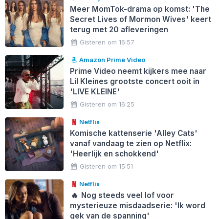
Meer MomTok-drama op komst: 'The
Secret Lives of Mormon Wives' keert
terug met 20 afleveringen
Gisteren om 16:57
Amazon Prime Video
Prime Video neemt kijkers mee naar
Lil Kleines grootste concert ooit in
'LIVE KLEINE'
Gisteren om 16:25
Netflix
Komische kattenserie 'Alley Cats'
vanaf vandaag te zien op Netflix:
'Heerlijk en schokkend'
Gisteren om 15:51
Netflix
🔥
Nog steeds veel lof voor
mysterieuze misdaadserie: 'Ik word
gek van de spanning'