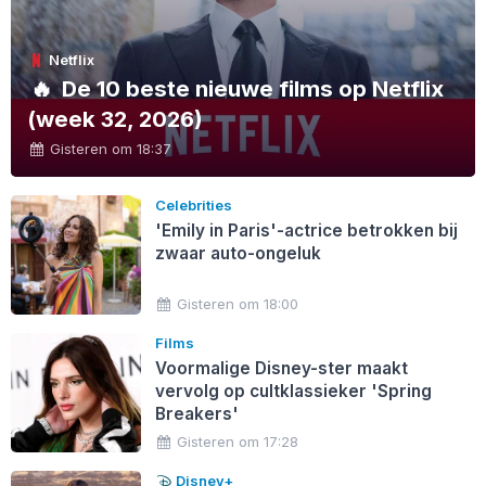
Netflix
🔥
De 10 beste nieuwe films op Netflix
(week 32, 2026)
Gisteren om 18:37
Celebrities
'Emily in Paris'-actrice betrokken bij
zwaar auto-ongeluk
Gisteren om 18:00
Films
Voormalige Disney-ster maakt
vervolg op cultklassieker 'Spring
Breakers'
Gisteren om 17:28
Disney+