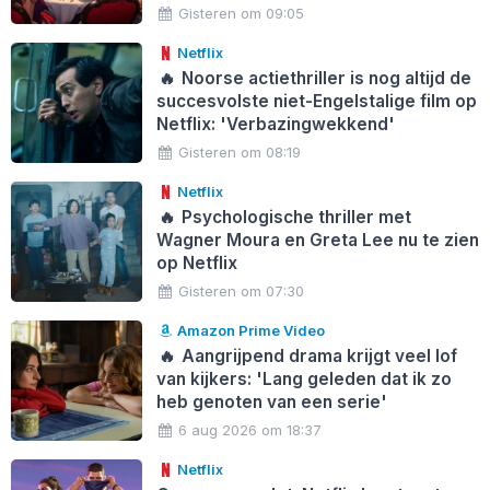
Gisteren om 09:05
Netflix
🔥
Noorse actiethriller is nog altijd de
succesvolste niet-Engelstalige film op
Netflix: 'Verbazingwekkend'
Gisteren om 08:19
Netflix
🔥
Psychologische thriller met
Wagner Moura en Greta Lee nu te zien
op Netflix
Gisteren om 07:30
Amazon Prime Video
🔥
Aangrijpend drama krijgt veel lof
van kijkers: 'Lang geleden dat ik zo
heb genoten van een serie'
6 aug 2026 om 18:37
Netflix