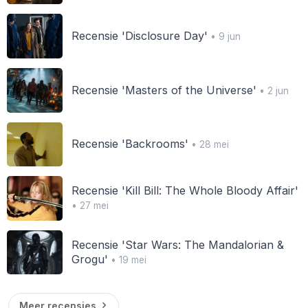
Recensie 'Disclosure Day'
• 9 jun
Recensie 'Masters of the Universe'
• 2 jun
Recensie 'Backrooms'
• 28 mei
Recensie 'Kill Bill: The Whole Bloody Affair'
• 27 mei
Recensie 'Star Wars: The Mandalorian &
Grogu'
• 19 mei
Meer recensies