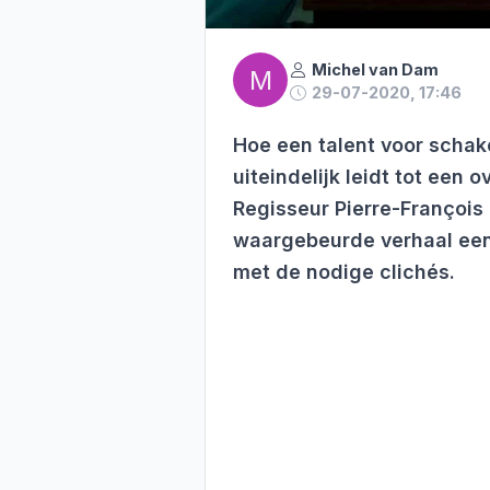
Michel van Dam
M
29-07-2020, 17:46
Hoe een talent voor scha
uiteindelijk leidt tot een 
Regisseur Pierre-François 
waargebeurde verhaal een
met de nodige clichés.