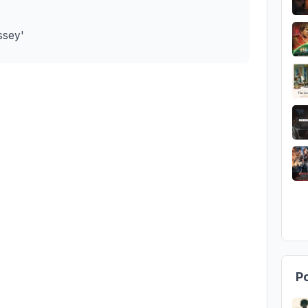
ssey'
Po