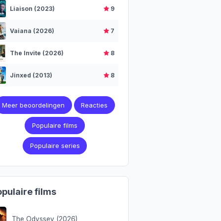
Liaison (2023)
9
Vaiana (2026)
7
The Invite (2026)
8
Jinxed (2013)
8
Meer beoordelingen
Reacties
Populaire films
Populaire series
pulaire films
The Odyssey (2026)