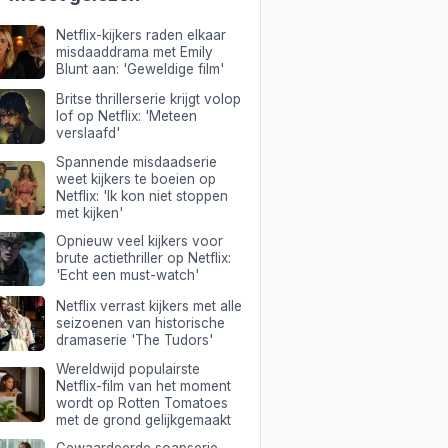
Netflix-kijkers raden elkaar
misdaaddrama met Emily
Blunt aan: 'Geweldige film'
Britse thrillerserie krijgt volop
lof op Netflix: 'Meteen
verslaafd'
Spannende misdaadserie
weet kijkers te boeien op
Netflix: 'Ik kon niet stoppen
met kijken'
Opnieuw veel kijkers voor
brute actiethriller op Netflix:
'Echt een must-watch'
Netflix verrast kijkers met alle
seizoenen van historische
dramaserie 'The Tudors'
Wereldwijd populairste
Netflix-film van het moment
wordt op Rotten Tomatoes
met de grond gelijkgemaakt