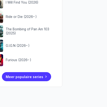
I Will Find You (2026)
Ride or Die (2026– )
The Bombing of Pan Am 103
(2025)
G.I.G.N (2026– )
Furious (2026– )
Meer populaire series