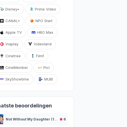
Disney+
Prime Video
CANAL+
NPO Start
Apple TV
HBO Max
Viaplay
Videoland
Cinetree
Film1
CineMember
Picl
SkyShowtime
MUBI
aatste beoordelingen
Not Without My Daughter (1991)
6