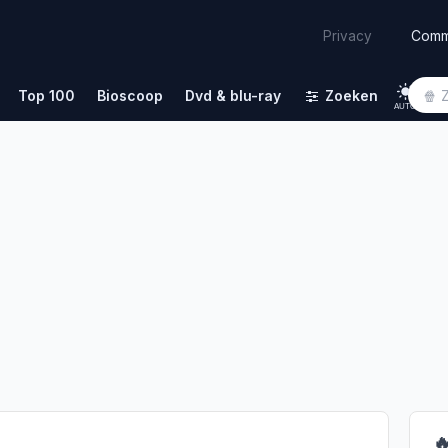
Comm
Privacy
Top 100
Bioscoop
Dvd & blu-ray
Zoeken
AUTO
