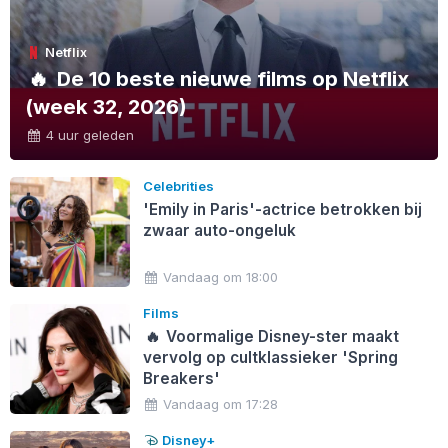
Netflix
🔥
De 10 beste nieuwe films op Netflix
(week 32, 2026)
4 uur geleden
Celebrities
'Emily in Paris'-actrice betrokken bij
zwaar auto-ongeluk
Vandaag om 18:00
Films
🔥
Voormalige Disney-ster maakt
vervolg op cultklassieker 'Spring
Breakers'
Vandaag om 17:28
Disney+