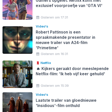
Gamers opgelet: Netflix komt met
exclusief voorproefje van 'GTA VI'
Gisteren om 17:31
Video's
Robert Pattinson is een
spraakmakende presentator in
nieuwe trailer van A24-film
'Primetime'
Gisteren om 16:31
Netflix
🔥
Kijkers geraakt door meeslepende
Netflix-film: 'Ik heb vijf keer gehuild'
Gisteren om 15:39
Video's
Laatste trailer van gloednieuwe
'Insidious'-film onthuld