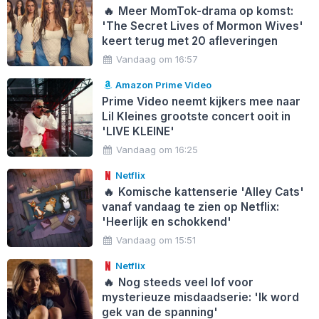
🔥
Meer MomTok-drama op komst:
'The Secret Lives of Mormon Wives'
keert terug met 20 afleveringen
Vandaag om 16:57
Amazon Prime Video
Prime Video neemt kijkers mee naar
Lil Kleines grootste concert ooit in
'LIVE KLEINE'
Vandaag om 16:25
Netflix
🔥
Komische kattenserie 'Alley Cats'
vanaf vandaag te zien op Netflix:
'Heerlijk en schokkend'
Vandaag om 15:51
Netflix
🔥
Nog steeds veel lof voor
mysterieuze misdaadserie: 'Ik word
gek van de spanning'