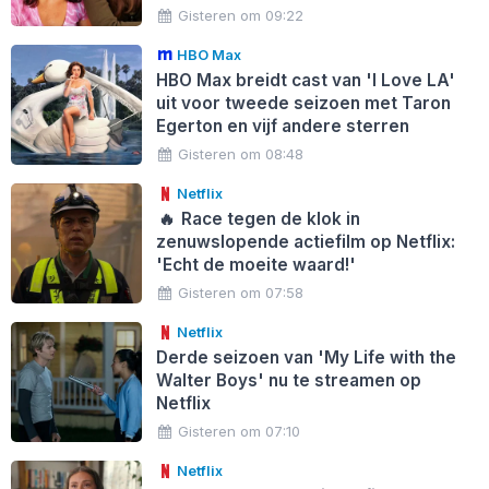
Gisteren om 09:22
HBO Max
HBO Max breidt cast van 'I Love LA'
uit voor tweede seizoen met Taron
Egerton en vijf andere sterren
Gisteren om 08:48
Netflix
🔥
Race tegen de klok in
zenuwslopende actiefilm op Netflix:
'Echt de moeite waard!'
Gisteren om 07:58
Netflix
Derde seizoen van 'My Life with the
Walter Boys' nu te streamen op
Netflix
Gisteren om 07:10
Netflix