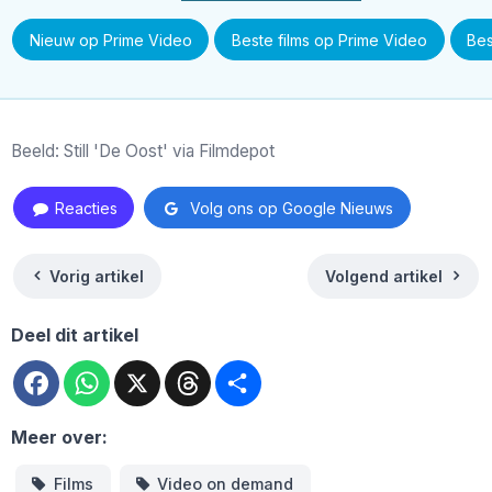
Nieuw op Prime Video
Beste films op Prime Video
Bes
Beeld: Still 'De Oost' via Filmdepot
Reacties
Volg ons op Google Nieuws
Vorig artikel
Volgend artikel
Deel dit artikel
Facebook
WhatsApp
X
Threads
Deel
Meer over:
Films
Video on demand