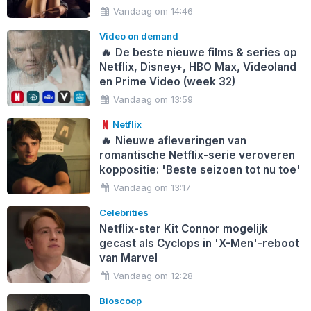
Vandaag om 14:46
Video on demand
🔥
De beste nieuwe films & series op
Netflix, Disney+, HBO Max, Videoland
en Prime Video (week 32)
Vandaag om 13:59
Netflix
🔥
Nieuwe afleveringen van
romantische Netflix-serie veroveren
koppositie: 'Beste seizoen tot nu toe'
Vandaag om 13:17
Celebrities
Netflix-ster Kit Connor mogelijk
gecast als Cyclops in 'X-Men'-reboot
van Marvel
Vandaag om 12:28
Bioscoop