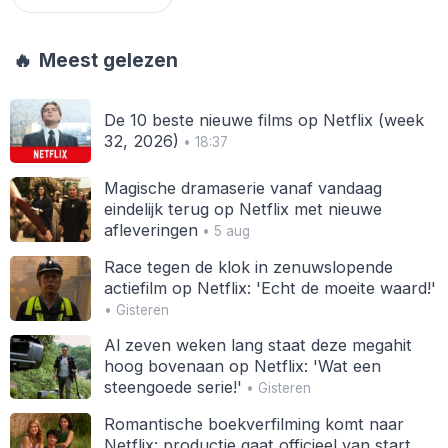
🔥
Meest gelezen
De 10 beste nieuwe films op Netflix (week
32, 2026)
• 18:37
Magische dramaserie vanaf vandaag
eindelijk terug op Netflix met nieuwe
afleveringen
• 5 aug
Race tegen de klok in zenuwslopende
actiefilm op Netflix: 'Echt de moeite waard!'
• Gisteren
Al zeven weken lang staat deze megahit
hoog bovenaan op Netflix: 'Wat een
steengoede serie!'
• Gisteren
Romantische boekverfilming komt naar
Netflix: productie gaat officieel van start