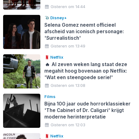
Gisteren om 14:44
Disney+
Selena Gomez neemt officieel
afscheid van iconisch personage:
'Surrealistisch'
Gisteren om 13:49
Netflix
🔥
Al zeven weken lang staat deze
megahit hoog bovenaan op Netflix:
'Wat een steengoede serie!'
Gisteren om 13:08
Films
Bijna 100 jaar oude horrorklassieker
'The Cabinet of Dr. Caligari' krijgt
moderne herinterpretatie
Gisteren om 12:03
Netflix