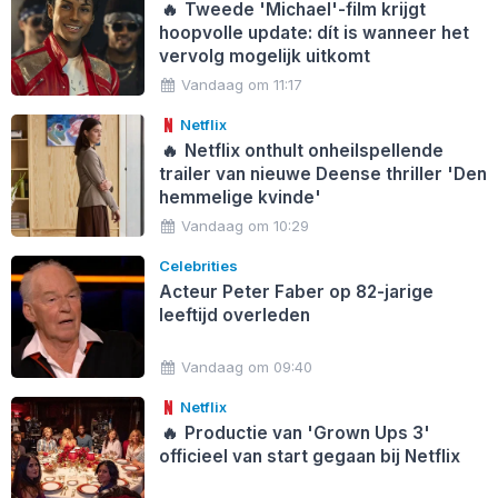
🔥
Tweede 'Michael'-film krijgt
hoopvolle update: dít is wanneer het
vervolg mogelijk uitkomt
Vandaag om 11:17
Netflix
🔥
Netflix onthult onheilspellende
trailer van nieuwe Deense thriller 'Den
hemmelige kvinde'
Vandaag om 10:29
Celebrities
Acteur Peter Faber op 82-jarige
leeftijd overleden
Vandaag om 09:40
Netflix
🔥
Productie van 'Grown Ups 3'
officieel van start gegaan bij Netflix