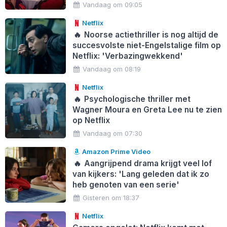
Vandaag om 09:05
Netflix
🔥
Noorse actiethriller is nog altijd de
succesvolste niet-Engelstalige film op
Netflix: 'Verbazingwekkend'
Vandaag om 08:19
Netflix
🔥
Psychologische thriller met
Wagner Moura en Greta Lee nu te zien
op Netflix
Vandaag om 07:30
Amazon Prime Video
🔥
Aangrijpend drama krijgt veel lof
van kijkers: 'Lang geleden dat ik zo
heb genoten van een serie'
Gisteren om 18:37
Netflix