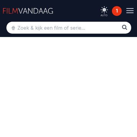
1
AUTO