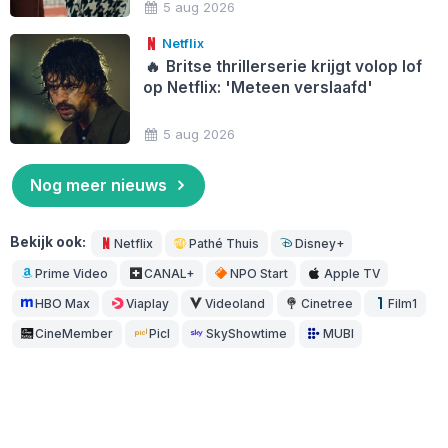
5 aug 2026
Netflix
🔥
Britse thrillerserie krijgt volop lof
op Netflix: 'Meteen verslaafd'
5 aug 2026
Nog meer nieuws
Bekijk ook:
Netflix
Pathé Thuis
Disney+
Prime Video
CANAL+
NPO Start
Apple TV
HBO Max
Viaplay
Videoland
Cinetree
Film1
CineMember
Picl
SkyShowtime
MUBI