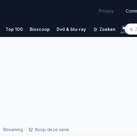
Comm
Privacy
Top 100
Bioscoop
Dvd & blu-ray
Zoeken
AUTO
Streaming
Koop deze serie