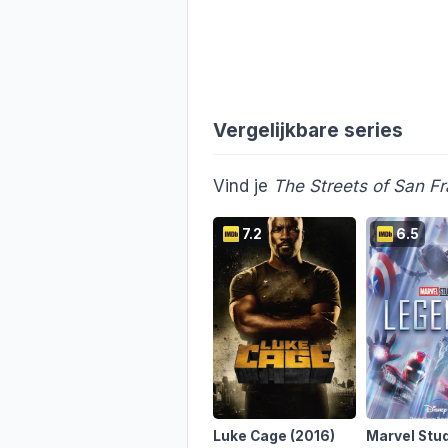
Vergelijkbare series
Vind je
The Streets of San F
7.2
6.5
Luke Cage
(2016)
Marvel Stud