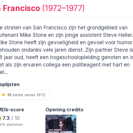
n Francisco
(1972–1977)
e straten van San Francisco zijn het grondgebied van
uitenant Mike Stone en zijn jonge assistent Steve Heller.
ike Stone heeft zijn gevoeligheid en gevoel voor humor
ehouden ondanks vele jaren dienst. Zijn partner Steve i
8 jaar oud, heeft een hogeschoolopleiding genoten en i
et als zijn ervaren collega een politieagent met hart en
el...
oplijsten
15
beste series 1972
MDb-score
Opening credits
7.3
/ 10
.810 stemmen