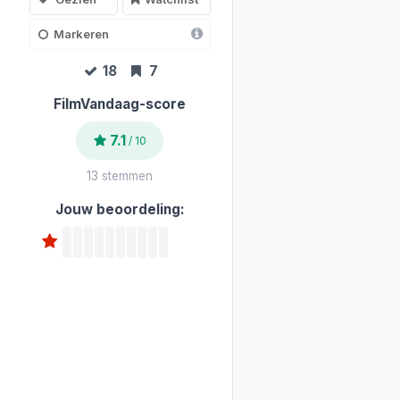
Markeren
18
7
FilmVandaag-score
7.1
/ 10
13 stemmen
Jouw beoordeling: