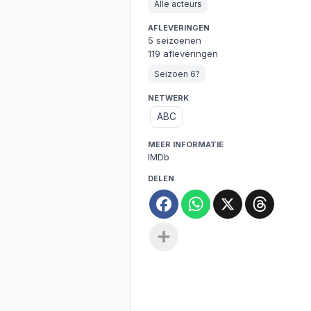
Alle acteurs
AFLEVERINGEN
5 seizoenen
119 afleveringen
Seizoen 6?
NETWERK
ABC
MEER INFORMATIE
IMDb
DELEN
Facebook
WhatsApp
X
Threa
Deel