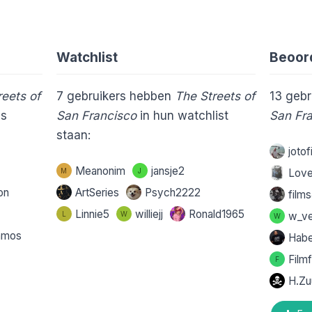
Watchlist
Beoor
reets of
7
gebruikers hebben
The Streets of
13
gebr
ls
San Francisco
in hun watchlist
San Fr
staan:
joto
Meanonim
jansje2
M
J
Love
on
ArtSeries
Psych2222
film
Linnie5
williejj
Ronald1965
L
W
w_v
W
amos
Hab
Film
F
H.Zu