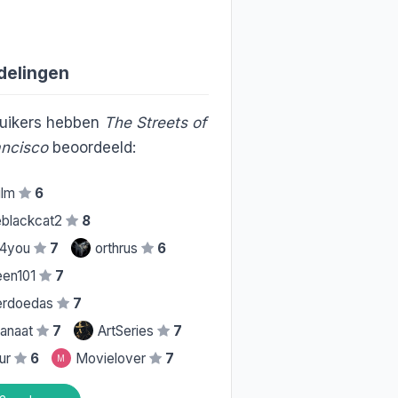
delingen
uikers hebben
The Streets of
ancisco
beoordeeld:
film
6
blackcat2
8
s4you
7
orthrus
6
een101
7
erdoedas
7
fanaat
7
ArtSeries
7
ur
6
Movielover
7
M