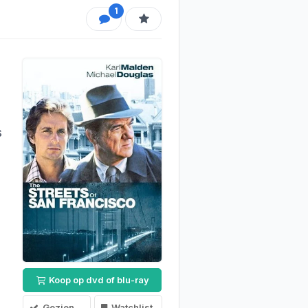
1
s
s
Koop op dvd of blu-ray
Gezien
Watchlist