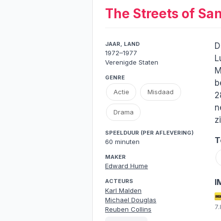
The Streets of Sa
JAAR, LAND
D
1972–1977
L
Verenigde Staten
M
GENRE
b
Actie
Misdaad
2
n
Drama
zi
SPEELDUUR (PER AFLEVERING)
T
60 minuten
MAKER
Edward Hume
I
ACTEURS
Karl Malden
Michael Douglas
7
Reuben Collins