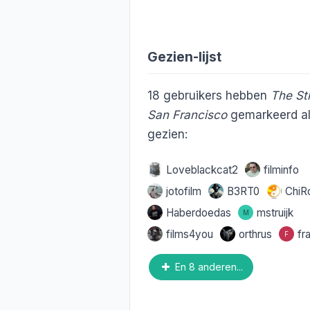
Gezien-lijst
18
gebruikers hebben
The St
San Francisco
gemarkeerd a
gezien:
Loveblackcat2
filminfo
jotofilm
B3RT0
ChiR
Haberdoedas
mstruijk
M
films4you
orthrus
fr
F
En 8 anderen...