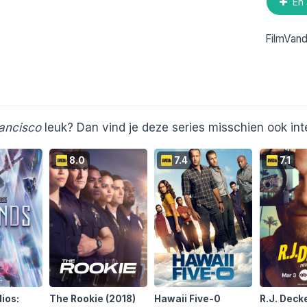
En 
FilmVan
rancisco
leuk? Dan vind je deze series misschien ook int
8.0
7.4
7.1
ios:
The Rookie
(2018)
Hawaii Five-0
R.J. Deck