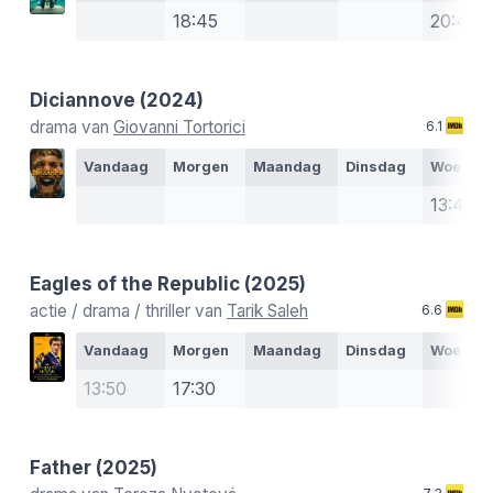
18:45
20:40
Diciannove
(2024)
drama van
Giovanni Tortorici
6.1
Vandaag
Morgen
Maandag
Dinsdag
Woensd
13:40
Eagles of the Republic
(2025)
actie / drama / thriller van
Tarik Saleh
6.6
Vandaag
Morgen
Maandag
Dinsdag
Woensd
13:50
17:30
Father
(2025)