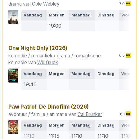
drama van
Cole Webley
7.0
Vandaag
Morgen
Maandag
Dinsdag
Woensd
19:00
One Night Only
(2026)
komedie / romantiek / drama / romantische
6.5
komedie van
Will Gluck
Vandaag
Morgen
Maandag
Dinsdag
Woensd
19:40
Paw Patrol: De Dinofilm
(2026)
avontuur / familie / animatie van
Cal Brunker
6.1
Vandaag
Morgen
Maandag
Dinsdag
Woensd
11:10
11:15
11:10
11:10
11:00