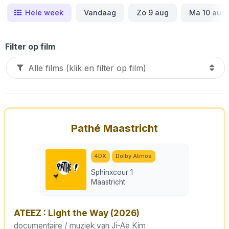
Hele week
Vandaag
Zo 9 aug
Ma 10 aug
Filter op film
Pathé Maastricht
4DX
Dolby Atmos
Sphinxcour 1
Maastricht
ATEEZ : Light the Way
(2026)
documentaire / muziek van
Ji-Ae Kim