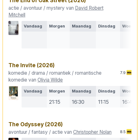
The End of Oak Street
(2026)
actie / avontuur / mystery van
David Robert
Mitchell
Vandaag
Morgen
Maandag
Dinsdag
Woensd
The Invite
(2026)
komedie / drama / romantiek / romantische
7.9
komedie van
Olivia Wilde
Vandaag
Morgen
Maandag
Dinsdag
Woensd
21:15
16:30
11:15
16:40
The Odyssey
(2026)
avontuur / fantasy / actie van
Christopher Nolan
8.5