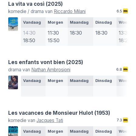
La vita va così
(2025)
komedie / drama van
Riccardo Milani
6.5
Vandaag
Morgen
Maandag
Dinsdag
Woensd
14:30
11:30
18:30
18:30
13:30
18:50
15:50
18:20
Les enfants vont bien
(2025)
drama van
Nathan Ambrosioni
6.8
Vandaag
Morgen
Maandag
Dinsdag
Woensd
Les vacances de Monsieur Hulot
(1953)
komedie van
Jacques Tati
7.3
Vandaag
Morgen
Maandag
Dinsdag
Woensd