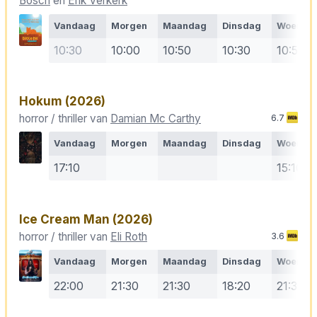
Bosch
en
Erik Verkerk
Vandaag
Morgen
Maandag
Dinsdag
Woensd
10:30
10:00
10:50
10:30
10:50
Hokum
(2026)
horror / thriller van
Damian Mc Carthy
6.7
Vandaag
Morgen
Maandag
Dinsdag
Woensd
17:10
15:10
Ice Cream Man
(2026)
horror / thriller van
Eli Roth
3.6
Vandaag
Morgen
Maandag
Dinsdag
Woensd
22:00
21:30
21:30
18:20
21:30