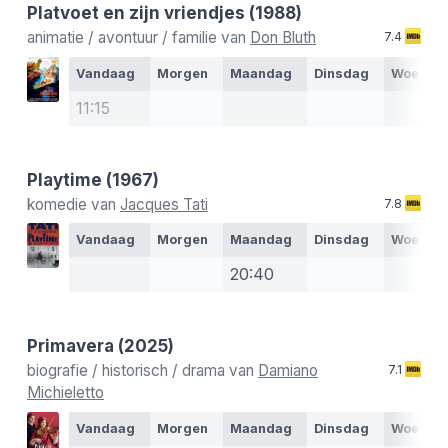
Platvoet en zijn vriendjes
(1988)
animatie / avontuur / familie van
Don Bluth
7.4
Vandaag
Morgen
Maandag
Dinsdag
Woensd
11:15
Playtime
(1967)
komedie van
Jacques Tati
7.8
Vandaag
Morgen
Maandag
Dinsdag
Woensd
20:40
Primavera
(2025)
biografie / historisch / drama van
Damiano
7.1
Michieletto
Vandaag
Morgen
Maandag
Dinsdag
Woensd