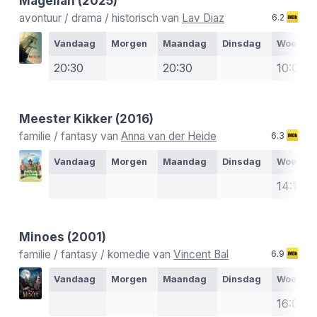
Magellan
(2025)
avontuur / drama / historisch van
Lav Diaz
6.2
Vandaag
Morgen
Maandag
Dinsdag
Woensd
20:30
20:30
10:00
Meester Kikker
(2016)
familie / fantasy van
Anna van der Heide
6.3
Vandaag
Morgen
Maandag
Dinsdag
Woensd
14:15
Minoes
(2001)
familie / fantasy / komedie van
Vincent Bal
6.9
Vandaag
Morgen
Maandag
Dinsdag
Woensd
16:00