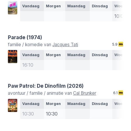
Vandaag
Morgen
Maandag
Dinsdag
Woensd
10:00
Parade
(1974)
familie / komedie van
Jacques Tati
5.9
Vandaag
Morgen
Maandag
Dinsdag
Woensd
16:10
Paw Patrol: De Dinofilm
(2026)
avontuur / familie / animatie van
Cal Brunker
6.1
Vandaag
Morgen
Maandag
Dinsdag
Woensd
10:30
10:30