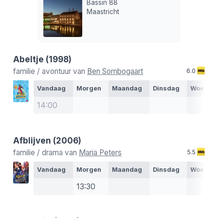
Bassin 88
Maastricht
Abeltje
(1998)
familie / avontuur van
Ben Sombogaart
6.0
Vandaag
Morgen
Maandag
Dinsdag
Woensd
14:00
Afblijven
(2006)
familie / drama van
Maria Peters
5.5
Vandaag
Morgen
Maandag
Dinsdag
Woensd
13:30