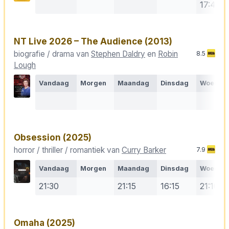
17:40
NT Live 2026 – The Audience
(2013)
biografie / drama van
Stephen Daldry
en
Robin
8.5
Lough
Vandaag
Morgen
Maandag
Dinsdag
Woensd
Obsession
(2025)
horror / thriller / romantiek van
Curry Barker
7.9
Vandaag
Morgen
Maandag
Dinsdag
Woensd
21:30
21:15
16:15
21:10
Omaha
(2025)