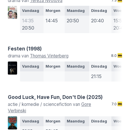
drama van
Tereza Nvotová
7.3
Vandaag
Morgen
Maandag
Dinsdag
Woensd
14:35
14:45
20:50
20:40
15:50
20:50
20:40
Festen
(1998)
drama van
Thomas Vinterberg
8.0
Vandaag
Morgen
Maandag
Dinsdag
Woensd
21:15
Good Luck, Have Fun, Don't Die
(2025)
actie / komedie / sciencefiction van
Gore
7.0
Verbinski
Vandaag
Morgen
Maandag
Dinsdag
Woensd