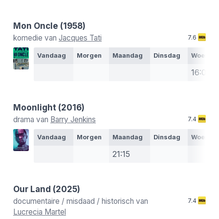
Mon Oncle
(1958)
komedie van
Jacques Tati
7.6
Vandaag
Morgen
Maandag
Dinsdag
Woensd
16:00
Moonlight
(2016)
drama van
Barry Jenkins
7.4
Vandaag
Morgen
Maandag
Dinsdag
Woensd
21:15
Our Land
(2025)
documentaire / misdaad / historisch van
7.4
Lucrecia Martel