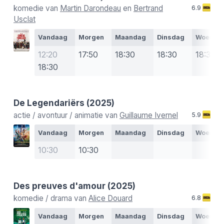
komedie van
Martin Darondeau
en
Bertrand
6.9
Usclat
Vandaag
Morgen
Maandag
Dinsdag
Woensd
12:20
17:50
18:30
18:30
18:30
18:30
De Legendariërs
(2025)
actie / avontuur / animatie van
Guillaume Ivernel
5.9
Vandaag
Morgen
Maandag
Dinsdag
Woensd
10:30
10:30
Des preuves d'amour
(2025)
komedie / drama van
Alice Douard
6.8
Vandaag
Morgen
Maandag
Dinsdag
Woensd