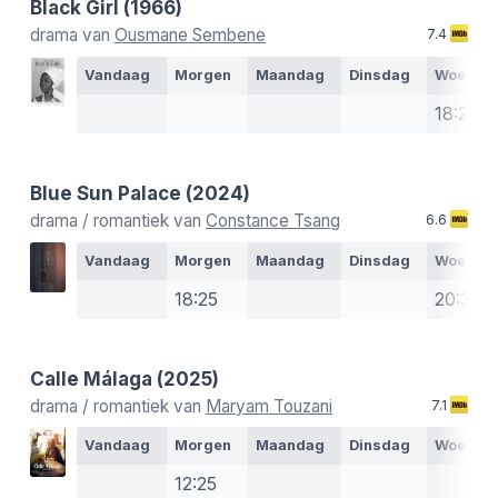
Black Girl
(1966)
drama van
Ousmane Sembene
7.4
Vandaag
Morgen
Maandag
Dinsdag
Woensd
18:20
Blue Sun Palace
(2024)
drama / romantiek van
Constance Tsang
6.6
Vandaag
Morgen
Maandag
Dinsdag
Woensd
18:25
20:35
Calle Málaga
(2025)
drama / romantiek van
Maryam Touzani
7.1
Vandaag
Morgen
Maandag
Dinsdag
Woensd
12:25