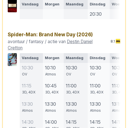
Vandaag
Morgen
Maandag
Dinsdag
Woensd
20:30
Spider-Man: Brand New Day
(2026)
avontuur / fantasy / actie van
Destin Daniel
8.1
Cretton
Vandaag
Morgen
Maandag
Dinsdag
Woensd
10:30
10:10
10:30
10:30
10:30
OV
Atmos
OV
OV
OV
11:15
10:45
11:00
11:00
11:00
3D, 4DX
3D, 4DX
3D, 4DX
3D, 4DX
3D, 4DX
13:30
13:30
13:30
13:30
13:15
Atmos
Atmos
Atmos
Atmos
Atmos
14:30
14:00
14:15
14:15
14:15