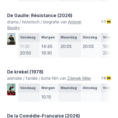
De Gaulle: Résistance
(2026)
drama / historisch / biografie van
Antonin
7.7
Baudry
Vandaag
Morgen
Maandag
Dinsdag
Woensd
11:30
14:45
20:05
20:05
10:00
20:50
19:30
20:05
De krekel
(1978)
animatie / familie / korte film van
Zdenek Miler
7.8
Vandaag
Morgen
Maandag
Dinsdag
Woensd
10:15
De la Comédie-Française
(2026)