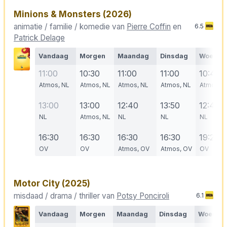
Minions & Monsters
(2026)
animatie / familie / komedie van
Pierre Coffin
en
6.5
Patrick Delage
Vandaag
Morgen
Maandag
Dinsdag
Woensd
11:00
10:30
11:00
11:00
10:40
Atmos, NL
Atmos, NL
Atmos, NL
Atmos, NL
Atmos, N
13:00
13:00
12:40
13:50
12:45
NL
Atmos, NL
NL
NL
NL
16:30
16:30
16:30
16:30
19:20
OV
OV
Atmos, OV
Atmos, OV
OV
Motor City
(2025)
misdaad / drama / thriller van
Potsy Ponciroli
6.1
Vandaag
Morgen
Maandag
Dinsdag
Woensd