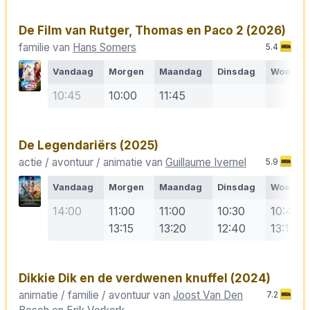
De Film van Rutger, Thomas en Paco 2
(2026)
familie van
Hans Somers
5.4
Vandaag
Morgen
Maandag
Dinsdag
Woensd
10:45
10:00
11:45
De Legendariërs
(2025)
actie / avontuur / animatie van
Guillaume Ivernel
5.9
Vandaag
Morgen
Maandag
Dinsdag
Woensd
14:00
11:00
11:00
10:30
10:40
13:15
13:20
12:40
13:10
Dikkie Dik en de verdwenen knuffel
(2024)
animatie / familie / avontuur van
Joost Van Den
7.2