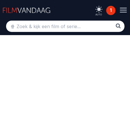
1
AUTO