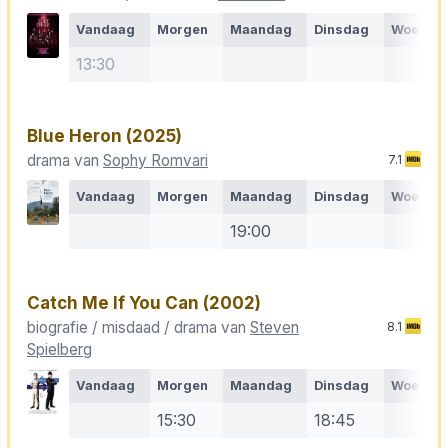
Vandaag
Morgen
Maandag
Dinsdag
Woensd
13:30
Blue Heron
(2025)
drama van
Sophy Romvari
7.1
Vandaag
Morgen
Maandag
Dinsdag
Woensd
19:00
Catch Me If You Can
(2002)
biografie / misdaad / drama van
Steven
8.1
Spielberg
Vandaag
Morgen
Maandag
Dinsdag
Woensd
15:30
18:45