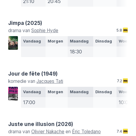
21:10
20:45
Jimpa
(2025)
drama van
Sophie Hyde
5.8
Vandaag
Morgen
Maandag
Dinsdag
Woensd
18:30
Jour de fête
(1949)
komedie van
Jacques Tati
7.2
Vandaag
Morgen
Maandag
Dinsdag
Woensd
17:00
10:00
Juste une illusion
(2026)
drama van
Olivier Nakache
en
Éric Toledano
7.4