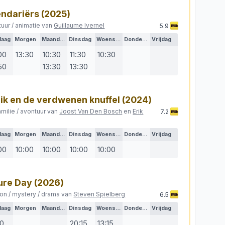
ndariërs
(2025)
tuur / animatie van
Guillaume Ivernel
5.9
daag
Morgen
Maandag
Dinsdag
Woensdag
Donderdag
Vrijdag
00
13:30
10:30
11:30
10:30
50
13:30
13:30
Dik en de verdwenen knuffel
(2024)
amilie / avontuur van
Joost Van Den Bosch
en
Erik
7.2
daag
Morgen
Maandag
Dinsdag
Woensdag
Donderdag
Vrijdag
00
10:00
10:00
10:00
10:00
ure Day
(2026)
ion / mystery / drama van
Steven Spielberg
6.5
daag
Morgen
Maandag
Dinsdag
Woensdag
Donderdag
Vrijdag
10
20:15
13:15