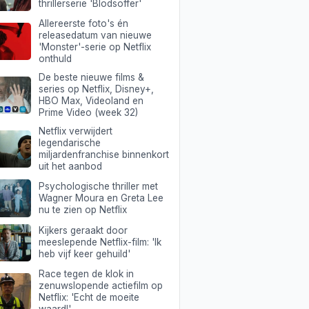
thrillerserie 'Blodsoffer'
Allereerste foto's én
releasedatum van nieuwe
'Monster'-serie op Netflix
onthuld
De beste nieuwe films &
series op Netflix, Disney+,
HBO Max, Videoland en
Prime Video (week 32)
Netflix verwijdert
legendarische
miljardenfranchise binnenkort
uit het aanbod
Psychologische thriller met
Wagner Moura en Greta Lee
nu te zien op Netflix
Kijkers geraakt door
meeslepende Netflix-film: 'Ik
heb vijf keer gehuild'
Race tegen de klok in
zenuwslopende actiefilm op
Netflix: 'Echt de moeite
waard!'