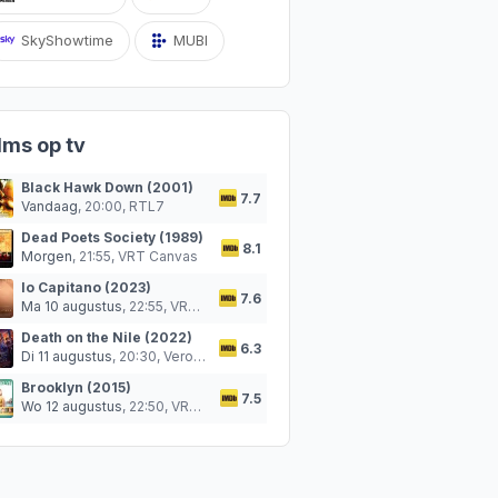
SkyShowtime
MUBI
lms op tv
Black Hawk Down (2001)
7.7
Vandaag
, 20:00,
RTL7
Dead Poets Society (1989)
8.1
Morgen
, 21:55,
VRT Canvas
Io Capitano (2023)
7.6
Ma 10 augustus
, 22:55,
VRT Canvas
Death on the Nile (2022)
6.3
Di 11 augustus
, 20:30,
Veronica
Brooklyn (2015)
7.5
Wo 12 augustus
, 22:50,
VRT Canvas