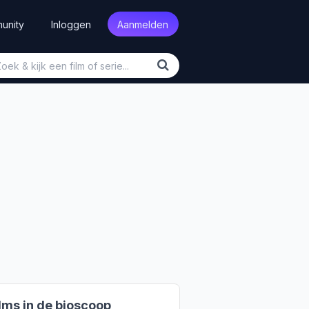
unity
Inloggen
Aanmelden
lms in de bioscoop