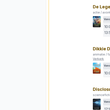
De Lege
actie / avon
Van
10:
13:
Dikkie 
animatie / f
Verkerk
Van
10:
Disclos
sciencefict
Van
17: