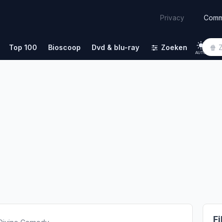
Comm
Privacy
Top 100
Bioscoop
Dvd & blu-ray
Zoeken
AUTO
Fi