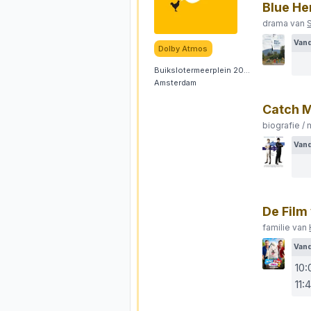
Blue He
drama van
Van
Dolby Atmos
Buikslotermeerplein 2003
Amsterdam
Catch M
biografie /
Van
De Film
familie van
Van
10:
11: