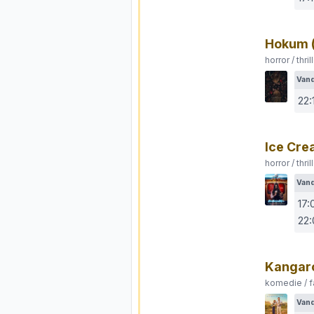
Hokum
horror / thri
Van
22:
Ice Cr
horror / thri
Van
17:
22
Kangar
komedie / f
Van