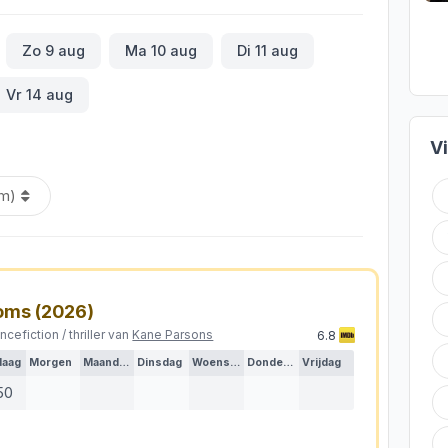
Zo 9 aug
Ma 10 aug
Di 11 aug
Vr 14 aug
V
oms
(2026)
ncefiction / thriller van
Kane Parsons
6.8
daag
Morgen
Maandag
Dinsdag
Woensdag
Donderdag
Vrijdag
50