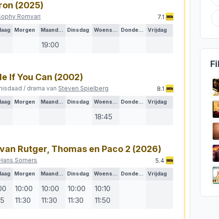
ron
(2025)
Sophy Romvari
7.1
daag
Morgen
Maandag
Dinsdag
Woensdag
Donderdag
Vrijdag
19:00
Fi
e If You Can
(2002)
 misdaad / drama van
Steven Spielberg
8.1
daag
Morgen
Maandag
Dinsdag
Woensdag
Donderdag
Vrijdag
18:45
 van Rutger, Thomas en Paco 2
(2026)
Hans Somers
5.4
daag
Morgen
Maandag
Dinsdag
Woensdag
Donderdag
Vrijdag
00
10:00
10:00
10:00
10:10
45
11:30
11:30
11:30
11:50