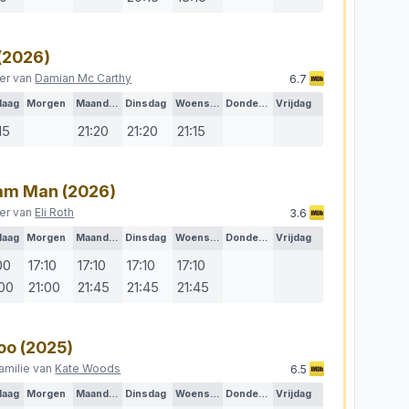
(2026)
ller van
Damian Mc Carthy
6.7
daag
Morgen
Maandag
Dinsdag
Woensdag
Donderdag
Vrijdag
15
21:20
21:20
21:15
eam Man
(2026)
ller van
Eli Roth
3.6
daag
Morgen
Maandag
Dinsdag
Woensdag
Donderdag
Vrijdag
00
17:10
17:10
17:10
17:10
:00
21:00
21:45
21:45
21:45
oo
(2025)
amilie van
Kate Woods
6.5
daag
Morgen
Maandag
Dinsdag
Woensdag
Donderdag
Vrijdag