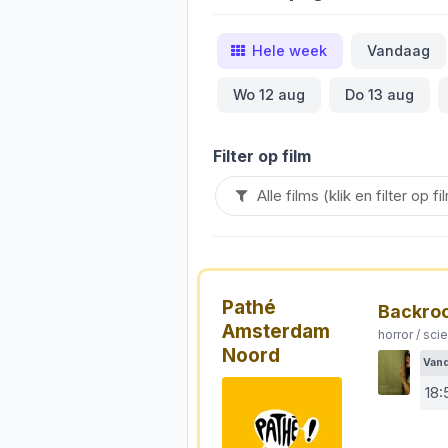
Hele week
Vandaag
Wo 12 aug
Do 13 aug
Filter op film
Pathé
Backro
Amsterdam
horror / scie
Noord
Van
18: