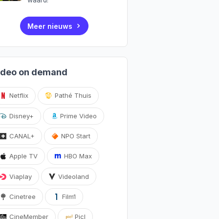
Meer nieuws
ideo on demand
Netflix
Pathé Thuis
Disney+
Prime Video
CANAL+
NPO Start
Apple TV
HBO Max
Viaplay
Videoland
Cinetree
Film1
CineMember
Picl