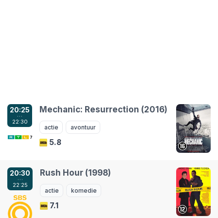
Mechanic: Resurrection (2016)
20:25
…
22:30
actie
avontuur
5.8
Rush Hour (1998)
20:30
…
22:25
actie
komedie
7.1