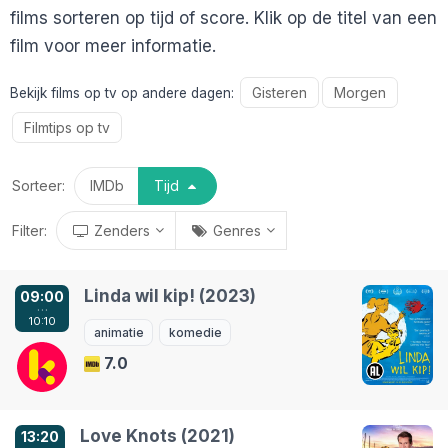
films sorteren op tijd of score. Klik op de titel van een
film voor meer informatie.
Gisteren
Morgen
Bekijk films op tv op andere dagen:
Filmtips op tv
Sorteer:
IMDb
Tijd
Filter:
Zenders
Genres
Linda wil kip! (2023)
09:00
Standaard zenders
Genre
alles
/
niks
alles
/
niks
…
10:10
NPO 1
actie
Comedy Central
korte film
animatie
komedie
NPO 2
animatie
Nickelodeon
misdaad
7.0
NPO 3
avontuur
Ketnet
muziek
RTL 4
biografie
Canvas
mystery
Love Knots (2021)
13:20
RTL 5
cabaret
TV5MONDE
oorlog
…