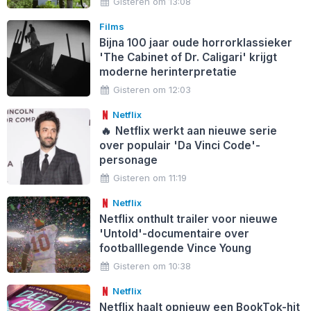
Gisteren om 13:08
Films
Bijna 100 jaar oude horrorklassieker
'The Cabinet of Dr. Caligari' krijgt
moderne herinterpretatie
Gisteren om 12:03
Netflix
🔥
Netflix werkt aan nieuwe serie
over populair 'Da Vinci Code'-
personage
Gisteren om 11:19
Netflix
Netflix onthult trailer voor nieuwe
'Untold'-documentaire over
footballlegende Vince Young
Gisteren om 10:38
Netflix
Netflix haalt opnieuw een BookTok-hit