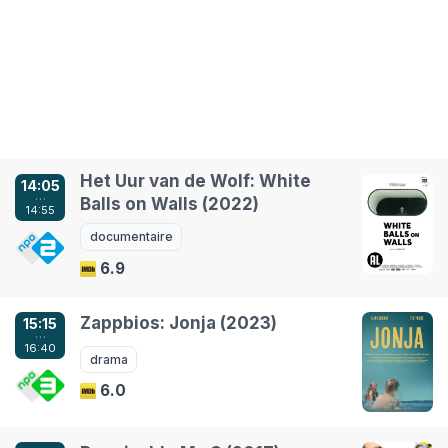
Het Uur van de Wolf: White
14:05
…
Balls on Walls (2022)
14:55
documentaire
6.9
Zappbios: Jonja (2023)
15:15
…
16:40
drama
6.0