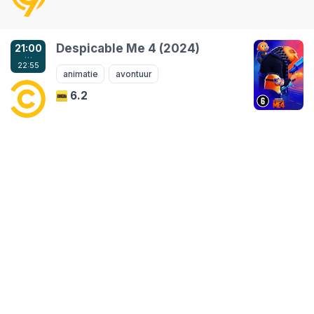
Despicable Me 4 (2024)
21:00
…
22:55
animatie
avontuur
6.2