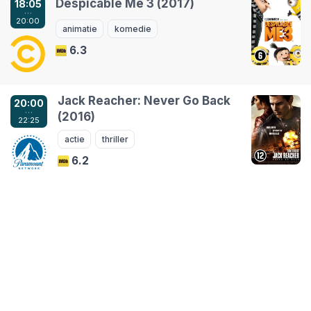
Despicable Me 3 (2017)
18:05
…
20:00
animatie
komedie
6.3
Jack Reacher: Never Go Back
20:00
…
(2016)
22:25
actie
thriller
6.2