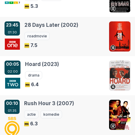
5.3
28 Days Later (2002)
23:45
…
01:30
roadmovie
7.5
Hoard (2023)
00:05
…
02:00
drama
6.4
Rush Hour 3 (2007)
00:10
…
01:35
actie
komedie
6.3