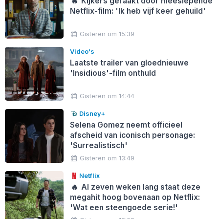
🔥
Kijkers geraakt door meeslepende
Netflix-film: 'Ik heb vijf keer gehuild'
Gisteren om 15:39
Video's
Laatste trailer van gloednieuwe
'Insidious'-film onthuld
Gisteren om 14:44
Disney+
Selena Gomez neemt officieel
afscheid van iconisch personage:
'Surrealistisch'
Gisteren om 13:49
Netflix
🔥
Al zeven weken lang staat deze
megahit hoog bovenaan op Netflix:
'Wat een steengoede serie!'