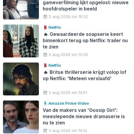
gameverfilming lijkt opgelost: nieuwe
hoofdrolspeler in beeld
5 aug 2026 om 16:32
Netflix
🔥
Gewaardeerde soapserie keert
binnenkort terug op Netflix: trailer nu
te zien
5 aug 2026 om 15:30
Netflix
🔥
Britse thrillerserie krijgt volop lof
op Netflix: 'Meteen verslaafd'
5 aug 2026 om 14:51
Amazon Prime Video
Van de makers van 'Gossip Girl':
meeslepende nieuwe dramaserie is
nu te zien
5 aug 2026 om 14:12