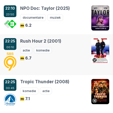
NPO Doc: Taylor (2025)
22:10
…
23:50
documentaire
muziek
6.2
Rush Hour 2 (2001)
22:25
…
00:10
actie
komedie
6.7
Tropic Thunder (2008)
22:25
…
00:45
komedie
actie
7.1