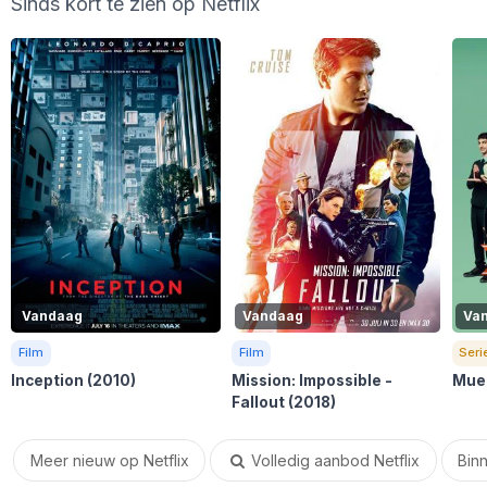
Sinds kort te zien op Netflix
Vandaag
Vandaag
Va
Film
Film
Seri
Inception
(2010)
Mission: Impossible -
Muer
Fallout
(2018)
Meer nieuw op Netflix
Volledig aanbod Netflix
Binn