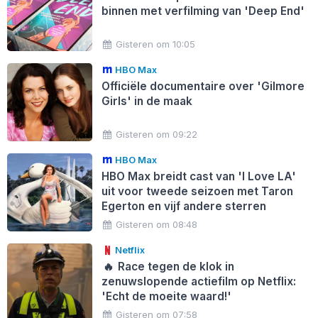
binnen met verfilming van 'Deep End'
Gisteren om 10:05
HBO Max
Officiële documentaire over 'Gilmore
Girls' in de maak
Gisteren om 09:22
HBO Max
HBO Max breidt cast van 'I Love LA'
uit voor tweede seizoen met Taron
Egerton en vijf andere sterren
Gisteren om 08:48
Netflix
🔥
Race tegen de klok in
zenuwslopende actiefilm op Netflix:
'Echt de moeite waard!'
Gisteren om 07:58