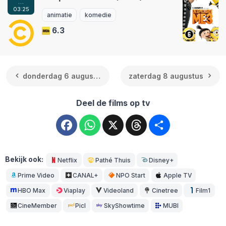
…
03:25
animatie
komedie
6.3
donderdag 6 augustus
zaterdag 8 augustus
Deel de films op tv
Facebook
WhatsApp
X
Threads
Deel
Bekijk ook:
Netflix
Pathé Thuis
Disney+
Prime Video
CANAL+
NPO Start
Apple TV
HBO Max
Viaplay
Videoland
Cinetree
Film1
CineMember
Picl
SkyShowtime
MUBI