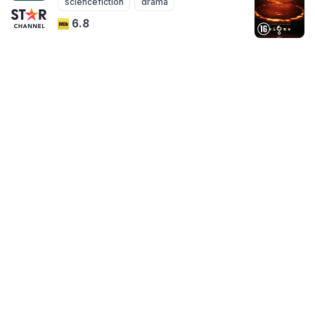
sciencefiction
drama
6.8