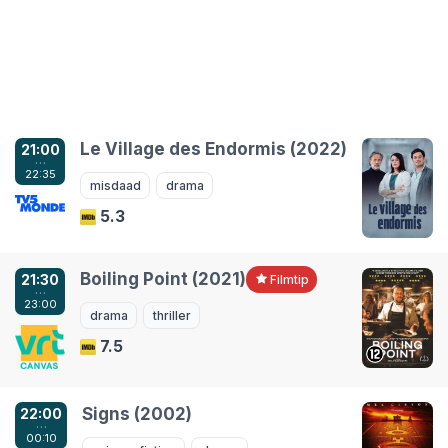
Le Village des Endormis (2022)
21:00
…
22:35
misdaad
drama
5.3
Boiling Point (2021)
21:30
Filmtip
…
23:00
drama
thriller
7.5
Signs (2002)
22:00
…
00:10