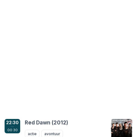
Red Dawn (2012)
22:30
…
00:30
actie
avontuur