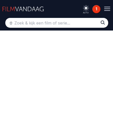
1
AUTO