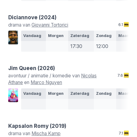
Diciannove
(2024)
drama van
Giovanni Tortorici
6.1
Vandaag
Morgen
Zaterdag
Zondag
Maanda
17:30
12:00
Jim Queen
(2026)
avontuur / animatie / komedie van
Nicolas
7.6
Athane
en
Marco Nguyen
Vandaag
Morgen
Zaterdag
Zondag
Maanda
Kapsalon Romy
(2019)
drama van
Mischa Kamp
7.1