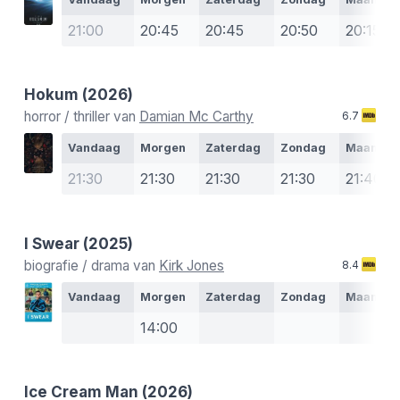
21:00
20:45
20:45
20:50
20:15
Hokum
(2026)
horror / thriller van
Damian Mc Carthy
6.7
Vandaag
Morgen
Zaterdag
Zondag
Maanda
21:30
21:30
21:30
21:30
21:40
I Swear
(2025)
biografie / drama van
Kirk Jones
8.4
Vandaag
Morgen
Zaterdag
Zondag
Maanda
14:00
Ice Cream Man
(2026)