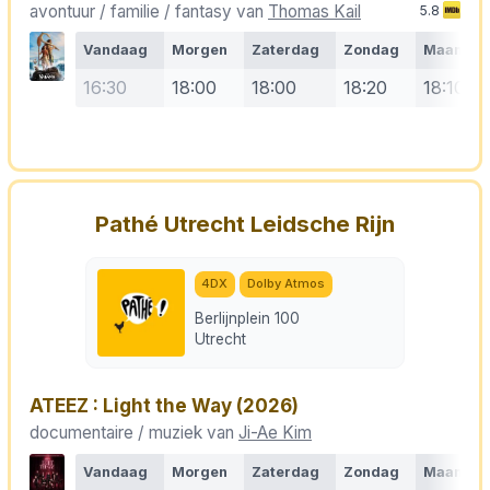
avontuur / familie / fantasy van
Thomas Kail
5.8
Vandaag
Morgen
Zaterdag
Zondag
Maanda
16:30
18:00
18:00
18:20
18:10
Pathé Utrecht Leidsche Rijn
4DX
Dolby Atmos
Berlijnplein 100
Utrecht
ATEEZ : Light the Way
(2026)
documentaire / muziek van
Ji-Ae Kim
Vandaag
Morgen
Zaterdag
Zondag
Maanda