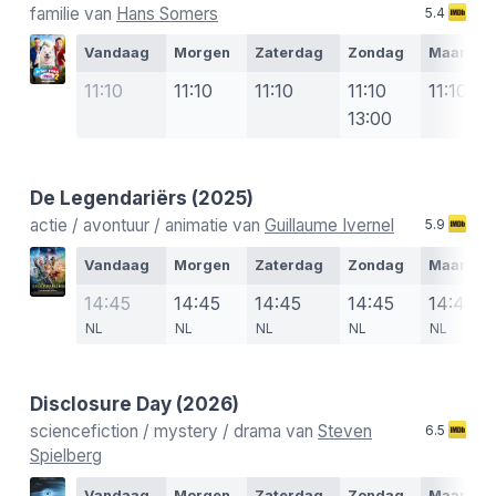
familie van
Hans Somers
5.4
Vandaag
Morgen
Zaterdag
Zondag
Maanda
11:10
11:10
11:10
11:10
11:10
13:00
De Legendariërs
(2025)
actie / avontuur / animatie van
Guillaume Ivernel
5.9
Vandaag
Morgen
Zaterdag
Zondag
Maanda
14:45
14:45
14:45
14:45
14:45
NL
NL
NL
NL
NL
Disclosure Day
(2026)
sciencefiction / mystery / drama van
Steven
6.5
Spielberg
Vandaag
Morgen
Zaterdag
Zondag
Maanda