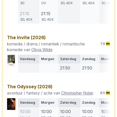
3D
OV
3D, 4DX
3D, 4DX
3D, 4DX
21:15
21:15
3D, 4DX
3D, 4DX
The Invite
(2026)
komedie / drama / romantiek / romantische
7.9
komedie van
Olivia Wilde
Vandaag
Morgen
Zaterdag
Zondag
Maanda
21:50
21:50
The Odyssey
(2026)
avontuur / fantasy / actie van
Christopher Nolan
8.5
Vandaag
Morgen
Zaterdag
Zondag
Maanda
10:00
10:00
10:00
10:00
10:00