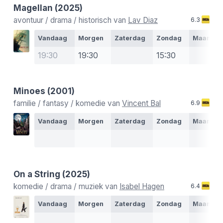
Magellan
(2025)
avontuur / drama / historisch van
Lav Diaz
6.3
Vandaag
Morgen
Zaterdag
Zondag
Maanda
19:30
19:30
15:30
Minoes
(2001)
familie / fantasy / komedie van
Vincent Bal
6.9
Vandaag
Morgen
Zaterdag
Zondag
Maanda
On a String
(2025)
komedie / drama / muziek van
Isabel Hagen
6.4
Vandaag
Morgen
Zaterdag
Zondag
Maanda