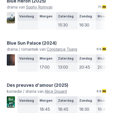
Blue Heron
(2025)
drama van
Sophy Romvari
7.1
Vandaag
Morgen
Zaterdag
Zondag
Maanda
15:30
16:30
Blue Sun Palace
(2024)
drama / romantiek van
Constance Tsang
6.6
Vandaag
Morgen
Zaterdag
Zondag
Maanda
17:00
13:00
20:45
20:30
Des preuves d'amour
(2025)
komedie / drama van
Alice Douard
6.8
Vandaag
Morgen
Zaterdag
Zondag
Maanda
18:45
18:45
18:30
18:45