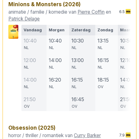
Minions & Monsters
(2026)
animatie / familie / komedie van
Pierre Coffin
en
6.5
Patrick Delage
Vandaag
Morgen
Zaterdag
Zondag
Maanda
10:40
10:40
10:30
13:15
10:50
NL
NL
NL
NL
NL
12:00
14:00
13:00
16:15
12:10
NL
NL
NL
NL
NL
14:00
16:20
16:15
18:15
14:00
NL
NL
NL
OV
NL
21:50
16:45
21:50
OV
OV
OV
Obsession
(2025)
horror / thriller / romantiek van
Curry Barker
7.9