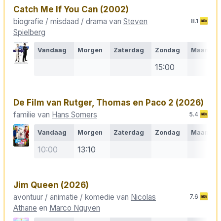
Catch Me If You Can
(2002)
biografie / misdaad / drama van
Steven
8.1
Spielberg
Vandaag
Morgen
Zaterdag
Zondag
Maanda
15:00
De Film van Rutger, Thomas en Paco 2
(2026)
familie van
Hans Somers
5.4
Vandaag
Morgen
Zaterdag
Zondag
Maanda
10:00
13:10
Jim Queen
(2026)
avontuur / animatie / komedie van
Nicolas
7.6
Athane
en
Marco Nguyen