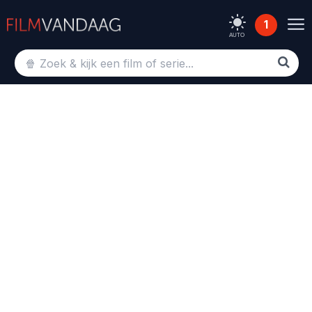
1
AUTO