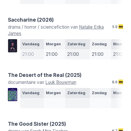
Saccharine
(2026)
drama / horror / sciencefiction van
Natalie Erika
5.9
James
Vandaag
Morgen
Zaterdag
Zondag
Maanda
21:00
21:00
21:00
21:00
21:00
The Desert of the Real
(2025)
documentaire van
Luuk Bouwman
8.6
Vandaag
Morgen
Zaterdag
Zondag
Maanda
The Good Sister
(2025)
6.7