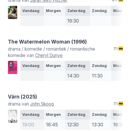
drama van
Sarah Miro Fischer
Vandaag
Morgen
Zaterdag
Zondag
Maanda
16:30
The Watermelon Woman
(1996)
drama / komedie / romantiek / romantische
7.1
komedie van
Cheryl Dunye
Vandaag
Morgen
Zaterdag
Zondag
Maanda
14:30
11:30
Värn
(2025)
drama van
John Skoog
7.1
Vandaag
Morgen
Zaterdag
Zondag
Maanda
19:00
16:45
12:30
13:30
18:30