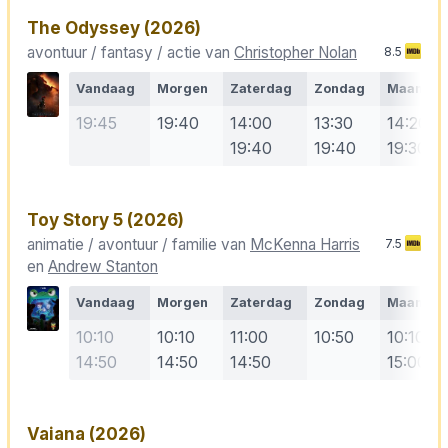
The Odyssey
(2026)
avontuur / fantasy / actie van
Christopher Nolan
8.5
Vandaag
Morgen
Zaterdag
Zondag
Maanda
19:45
19:40
14:00
13:30
14:20
19:40
19:40
19:30
Toy Story 5
(2026)
animatie / avontuur / familie van
McKenna Harris
7.5
en
Andrew Stanton
Vandaag
Morgen
Zaterdag
Zondag
Maanda
10:10
10:10
11:00
10:50
10:10
14:50
14:50
14:50
15:00
Vaiana
(2026)