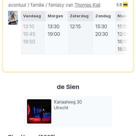
avontuur / familie / fantasy van
Thomas Kail
5.8
Vandaag
Morgen
Zaterdag
Zondag
Maanda
13:10
13:30
12:15
15:30
11:15
15:45
19:00
20:30
12:00
18:50
16:15
18:50
de Sien
Kanaalweg 30
Utrecht