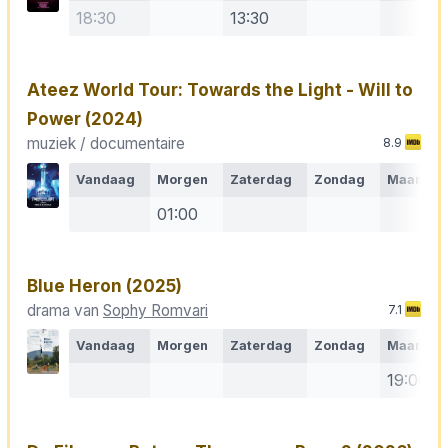
18:30
13:30
Ateez World Tour: Towards the Light - Will to
Power
(2024)
muziek / documentaire
8.9
Vandaag
Morgen
Zaterdag
Zondag
Maanda
01:00
Blue Heron
(2025)
drama van
Sophy Romvari
7.1
Vandaag
Morgen
Zaterdag
Zondag
Maanda
19:00