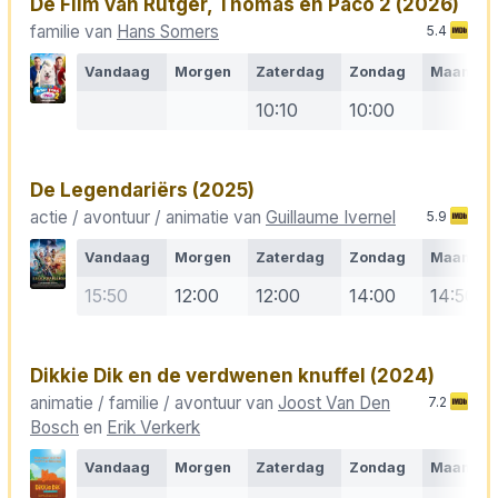
De Film van Rutger, Thomas en Paco 2
(2026)
familie van
Hans Somers
5.4
Vandaag
Morgen
Zaterdag
Zondag
Maanda
10:10
10:00
De Legendariërs
(2025)
actie / avontuur / animatie van
Guillaume Ivernel
5.9
Vandaag
Morgen
Zaterdag
Zondag
Maanda
15:50
12:00
12:00
14:00
14:50
Dikkie Dik en de verdwenen knuffel
(2024)
animatie / familie / avontuur van
Joost Van Den
7.2
Bosch
en
Erik Verkerk
Vandaag
Morgen
Zaterdag
Zondag
Maanda