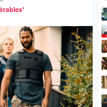
es'
érables'