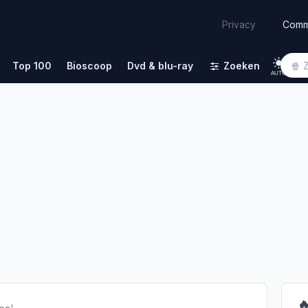
Comm
Privacy
Top 100
Bioscoop
Dvd & blu-ray
Zoeken
AUTO
