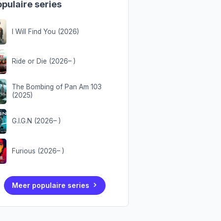
pulaire series
I Will Find You (2026)
Ride or Die (2026– )
The Bombing of Pan Am 103
(2025)
G.I.G.N (2026– )
Furious (2026– )
Meer populaire series