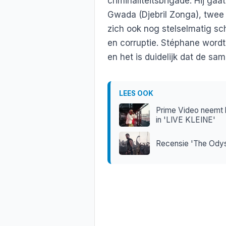
criminaliteitsbrigade. Hij g
Gwada (Djebril Zonga), twee
zich ook nog stelselmatig s
en corruptie. Stéphane word
en het is duidelijk dat de sa
LEES OOK
Prime Video neemt k
in 'LIVE KLEINE'
Recensie 'The Ody