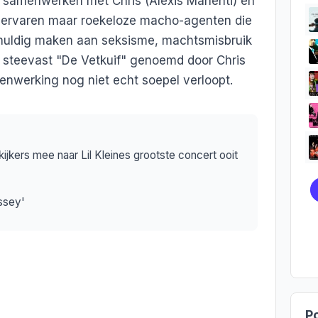
aat samenwerken met Chris (Alexis Manenti) en
 ervaren maar roekeloze macho-agenten die
chuldig maken aan seksisme, machtsmisbruik
t steevast "De Vetkuif" genoemd door Chris
menwerking nog niet echt soepel verloopt.
ijkers mee naar Lil Kleines grootste concert ooit
ssey'
Po