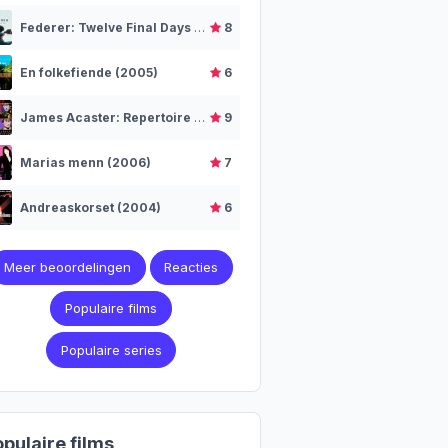
Federer: Twelve Final Days (2024)
8
En folkefiende (2005)
6
James Acaster: Repertoire (2018)
9
Marias menn (2006)
7
Andreaskorset (2004)
6
Meer beoordelingen
Reacties
Populaire films
Populaire series
pulaire films