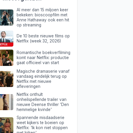
Al meer dan 15 miljoen keer
bekeken: bioscoopfilm met
Anne Hathaway ook een hit
op streaming
De 10 beste nieuwe films op
Netflix (week 32, 2026)
Romantische boekverfilming
komt naar Netflix: productie
gaat officieel van start
Magische dramaserie vanaf
vandaag eindelijk terug op
Netflix met nieuwe
afleveringen
Netflix onthult
onheilspellende trailer van
nieuwe Deense thriller 'Den
hemmelige kvinde'
Spannende misdaadserie
weet kijkers te boeien op
Netflix: 'Ik kon niet stoppen
met kijken'