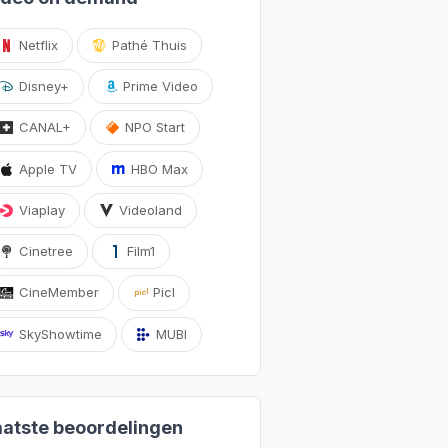
Netflix
Pathé Thuis
Disney+
Prime Video
CANAL+
NPO Start
Apple TV
HBO Max
Viaplay
Videoland
Cinetree
Film1
CineMember
Picl
SkyShowtime
MUBI
aatste beoordelingen